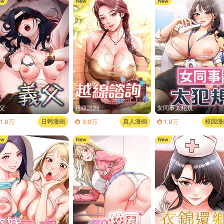
父
越線諮詢
女同事太犯規
日韩漫画
真人漫画
校园漫
1.8万
3.0万
1.9万